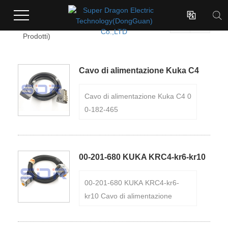

Cavo di alimentazione KUKA Robot

(Totale 3

Prodotti)
Cavo di alimentazione Kuka C4
00-182-465
Cavo di alimentazione Kuka C4 0
0-182-465
00-201-680 KUKA KRC4-kr6-kr10
Cavo di alimentazione
00-201-680 KUKA KRC4-kr6-
kr10 Cavo di alimentazione